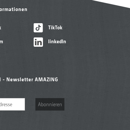
formationen
k
TikTok
am
linkedIn
l - Newsletter AMAZING
Abonnieren