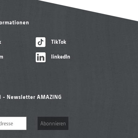
formationen
k
TikTok
am
linkedIn
l - Newsletter AMAZING
Abonnieren