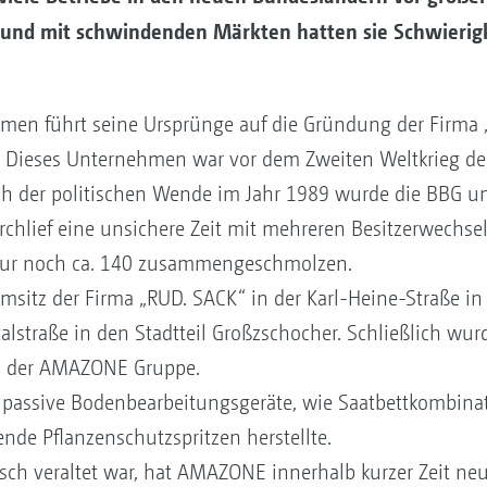
 und mit schwindenden Märkten hatten sie Schwierig
hmen führt seine Ursprünge auf die Gründung der Firma
 Dieses Unternehmen war vor dem Zweiten Weltkrieg der
h der politischen Wende im Jahr 1989 wurde die BBG un
chlief eine unsichere Zeit mit mehreren Besitzerwechsel
 nur noch ca. 140 zusammengeschmolzen.
sitz der Firma „RUD. SACK“ in der Karl-Heine-Straße in 
alstraße in den Stadtteil Großzschocher. Schließlich wu
en der AMAZONE Gruppe.
e passive Bodenbearbeitungsgeräte, wie Saatbettkombina
ende Pflanzenschutzspritzen herstellte.
sch veraltet war, hat AMAZONE innerhalb kurzer Zeit neu