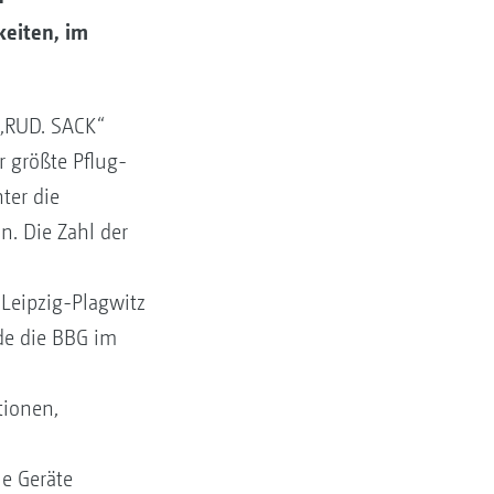
keiten, im
 „RUD. SACK“
 größte Pflug-
ter die
n. Die Zahl der
Leipzig-Plagwitz
rde die BBG im
tionen,
e Geräte