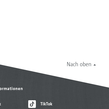
Nach oben
formationen
k
TikTok