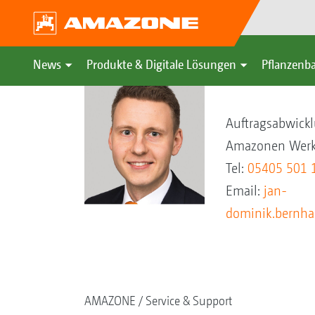
News
Produkte & Digitale Lösungen
Pflanzenba
Jan-Dominik
Auftragsabwick
Amazonen Werk
Tel:
05405 501 
Email:
jan-
dominik.bernh
AMAZONE
Service & Support