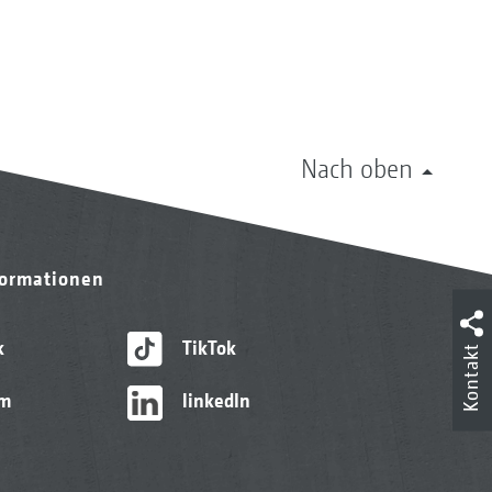
Nach oben
formationen
k
TikTok
Kontakt
am
linkedIn