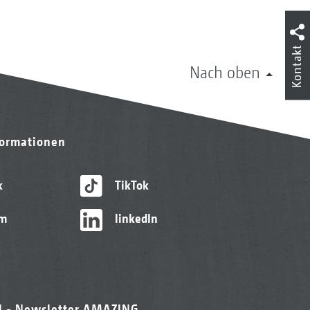
Kontakt
Nach oben
formationen
k
TikTok
am
linkedIn
l - Newsletter AMAZING