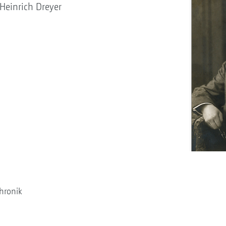
einrich Dreyer
hronik