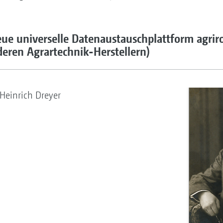
eue universelle Datenaustauschplattform agrir
ren Agrartechnik-Herstellern)
einrich Dreyer