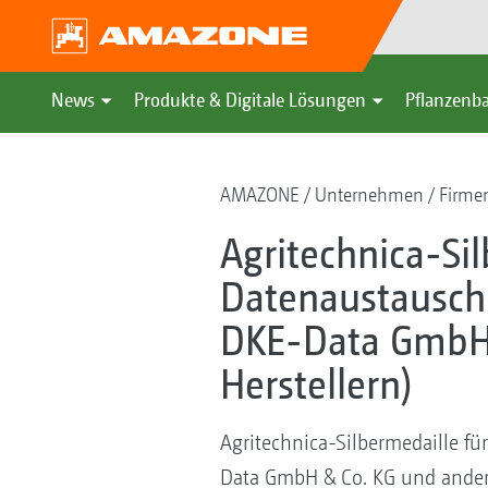
News
Produkte & Digitale Lösungen
Pflanzenba
AMAZONE
Unternehmen
Firmen
Agritechnica-Sil
Datenaustauschp
DKE-Data GmbH 
Herstellern)
Agritechnica-Silbermedaille fü
Data GmbH & Co. KG und andere