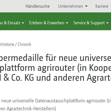
Händlersuche
Unternehmen
Karriere
u & Einsatz
Erleben & Erwerben
Service & Support
historie
Chronik
bermedaille für neue universe
lattform agrirouter (in Koope
& Co. KG und anderen Agrart
r neue universelle Datenaustauschplattform agrirouter (
n Agrartechnik-Herstellern)