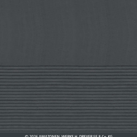
© 2026 AMAZONEN-WERKE H. DREYER SE & Co. KG