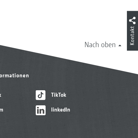
Kontakt
Nach oben
formationen
k
TikTok
am
linkedIn