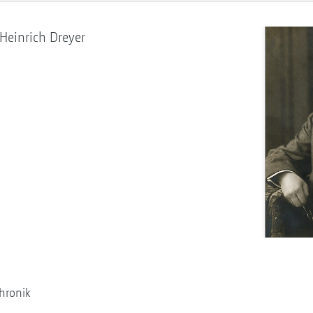
einrich Dreyer
hronik