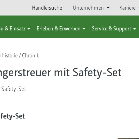
Händlersuche
Unternehmen
Karriere
u & Einsatz
Erleben & Erwerben
Service & Support
historie
Chronik
erstreuer mit Safety-Set
 Safety-Set
fety-Set