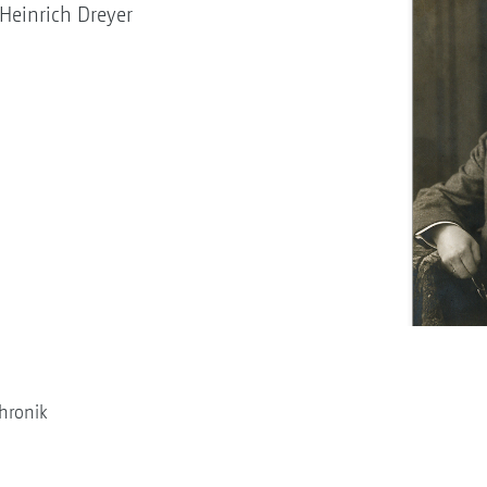
einrich Dreyer
hronik