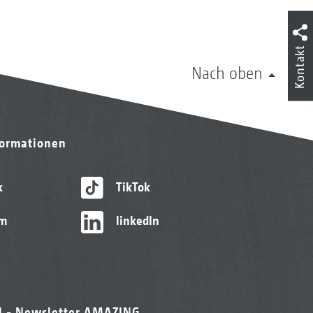
Kontakt
Nach oben
formationen
k
TikTok
am
linkedIn
l - Newsletter AMAZING