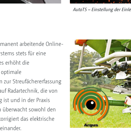
AutoTS – Einstellung der Einle
rmanent arbeitende Online-
stems stets für eine
es erhöht die
e optimale
 zur Streufächererfassung
auf Radartechnik, die von
ist und in der Praxis
win überwacht sowohl den
rrigiert das elektrische
einander.