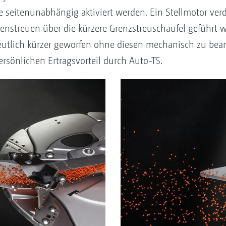
seitenunabhängig aktiviert werden. Ein Stellmotor verdr
nstreuen über die kürzere Grenzstreuschaufel geführt w
eutlich kürzer geworfen ohne diesen mechanisch zu bean
rsönlichen Ertragsvorteil durch Auto-TS.