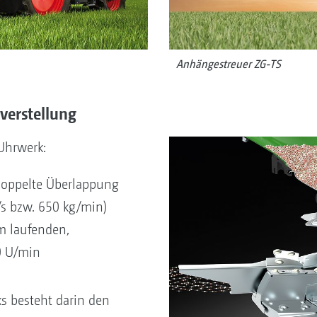
Anhängestreuer ZG-TS
verstellung
Uhrwerk:
doppelte Überlappung
s bzw. 650 kg/min)
m laufenden,
0 U/min
s besteht darin den