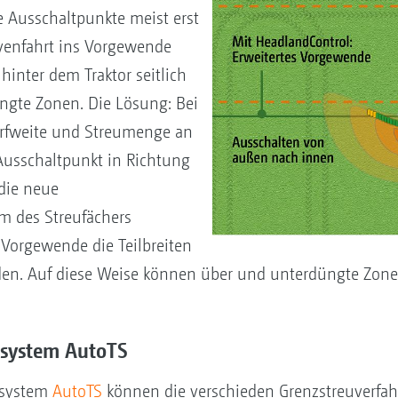
e Ausschaltpunkte meist erst
urvenfahrt ins Vorgewende
hinter dem Traktor seitlich
ngte Zonen. Die Lösung: Bei
urfweite und Streumenge an
 Ausschaltpunkt in Richtung
die neue
m des Streufächers
 Vorgewende die Teilbreiten
den. Auf diese Weise können über und unterdüngte Zo
usystem AutoTS
usystem
AutoTS
können die verschieden Grenzstreuverfah