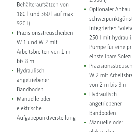
Behälteraufsätzen von
Optionaler Anbau
180 l und 360 l auf max.
schwerpunktgünst
920 l)
integrierten Solet
Präzisionsstreuscheiben
250 l mit hydrauli
W 1 und W 2 mit
Pumpe für eine pr
Arbeitsbreiten von 1 m
einstellbare Solez
bis 8 m
Präzisionsstreusc
Hydraulisch
W 2 mit Arbeitsbr
angetriebener
von 2 m bis 8 m
Bandboden
Hydraulisch
Manuelle oder
angetriebener
elektrische
Bandboden
Aufgabepunktverstellung
Manuelle oder
elektrische