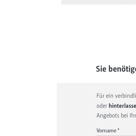
Sie benöti
Für ein verbind
hinterlass
oder
Angebots bei I
Vorname
*