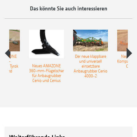
Das könnte Sie auch interessieren
 AMAZONE
Der neue klappbare
Neue AM
sattel-
und universell
Kompaktsch
Neues AMAZONE
pflug Tyrok
einsetzbare
Catros
360-mm-Flügelschar
 Onland
Anbaugrubber Cenio
für Anbaugrubber
4000-2
Cenio und Cenius