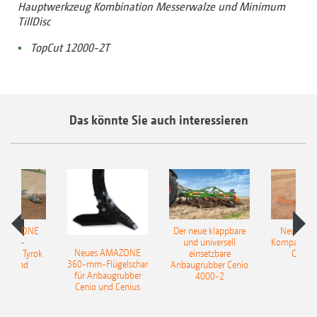
Hauptwerkzeug Kombination Messerwalze und Minimum
TillDisc
TopCut 12000-2T
Das könnte Sie auch interessieren
 AMAZONE
Der neue klappbare
Neue AM
sattel-
und universell
Kompaktsch
Neues AMAZONE
pflug Tyrok
einsetzbare
Catros
360-mm-Flügelschar
 Onland
Anbaugrubber Cenio
für Anbaugrubber
4000-2
Cenio und Cenius