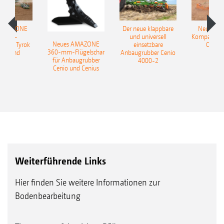
 AMAZONE
Der neue klappbare
Neue AM
sattel-
und universell
Kompaktsch
Neues AMAZONE
pflug Tyrok
einsetzbare
Catros
360-mm-Flügelschar
 Onland
Anbaugrubber Cenio
für Anbaugrubber
4000-2
Cenio und Cenius
Nie wieder abschmieren – dank
wartungsfreier Scheibenlagerung
Ein Abschmieren der Scheibenlagerung ist
nicht erforderlich, was den
Gesamtwartungsaufwand deutlich reduziert.
Seit nahezu 25 Jahren wird die
Weiterführende Links
Gleitringdichtung in der AMAZONE
Hier finden Sie weitere Informationen zur
Bodenbearbeitungstechnik verbaut und hat
Bodenbearbeitung
sich in dieser Zeit auf allen Kontinenten mehr
als bewährt.