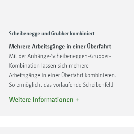
Scheibenegge und Grubber kombiniert
Mehrere Arbeitsgänge in einer Überfahrt
Mit der Anhänge-Scheibeneggen-Grubber-
Kombination lassen sich mehrere
Arbeitsgänge in einer Überfahrt kombinieren.
So ermöglicht das vorlaufende Scheibenfeld
mit gezackten Scheiben mit einem
Weitere Informationen +
Durchmesser von 510 mm eine flache
Bearbeitung in Arbeitstiefen von 5 bis 14 cm.
Für die anschließende Lockerung bis zu einer
Arbeitstiefe von 35 cm folgt das Zinkenfeld mit