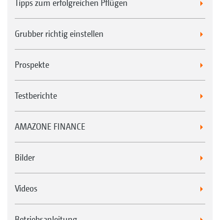
Tipps zum erfolgreichen Pflügen
Ihre Vorteile des Scheibenfelds
Grubber richtig einstellen
Wartungsfreie Scheibenlagerung mit
Gleitringdichtung und
Prospekte
Lebensdauerschmierung
Wartungsfreie Überlastsicherung über
Testberichte
Gummifederelemente
Scheibeneinzelaufhängung für optimale
AMAZONE FINANCE
Bodenkonturanpassung und sehr guten
Durchgang
Bilder
Videos
Betriebsanleitung