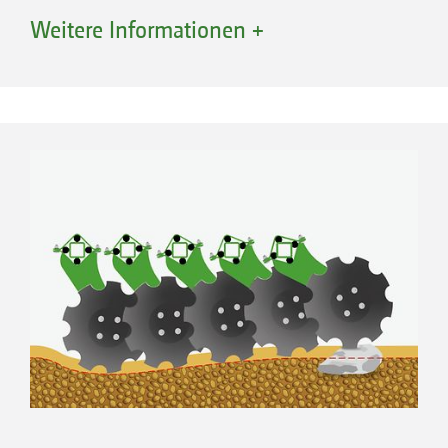
Hohlscheibe individuell der Bodenkontur
Weitere Informationen +
folgen. So lässt sich auch bei Unebenheiten in
der Bodenoberfläche oder bei steinigen Böden
Arbeiten mit Scheibenfeld und Zinkenfeld
eine gleichmäßig flache Bodenbearbeitung
durchführen. Die Einzelaufhängung der
Scheiben ermöglicht zugleich den optimalen
Durchgang großer Mengen organischer Masse
im Vergleich zu einer paarweisen Anordnung
und Aufhängung der Scheiben für einen
höheren Durchgang.