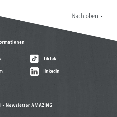
Nach oben
formationen
k
TikTok
am
linkedIn
l - Newsletter AMAZING