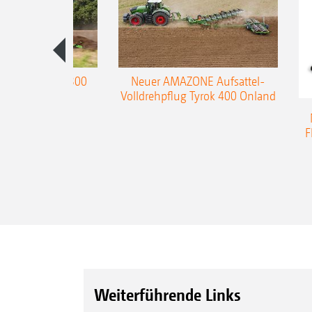
enpflug Teres 300
Neuer AMAZONE Aufsattel-
Volldrehpflug Tyrok 400 Onland
F
Weiterführende Links