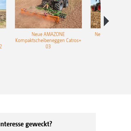
Neue AMAZONE
Neuer Doppelstrie
Kompaktscheibeneggen Catros+
Flachgrubber
2
03
Interesse geweckt?