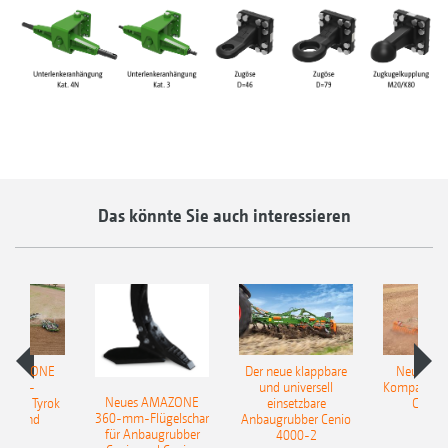
Das könnte Sie auch interessieren
 AMAZONE
Der neue klappbare
Neue AM
sattel-
und universell
Kompaktsch
Neues AMAZONE
pflug Tyrok
einsetzbare
Catros
360-mm-Flügelschar
 Onland
Anbaugrubber Cenio
für Anbaugrubber
4000-2