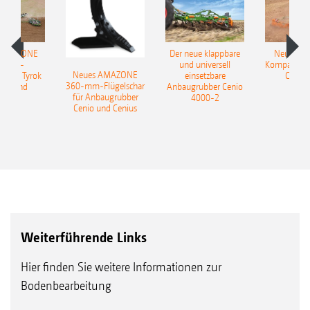
 AMAZONE
Der neue klappbare
Neue AM
sattel-
und universell
Kompaktsch
Neues AMAZONE
pflug Tyrok
einsetzbare
Catros
360-mm-Flügelschar
 Onland
Anbaugrubber Cenio
für Anbaugrubber
4000-2
Cenio und Cenius
Weiterführende Links
Hier finden Sie weitere Informationen zur
Bodenbearbeitung