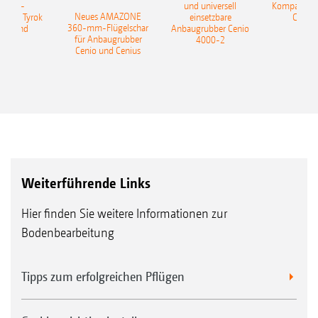
sattel-
und universell
Kompaktsch
Neues AMAZONE
pflug Tyrok
einsetzbare
Catros
360-mm-Flügelschar
 Onland
Anbaugrubber Cenio
für Anbaugrubber
4000-2
Cenio und Cenius
Weiterführende Links
Hier finden Sie weitere Informationen zur
Bodenbearbeitung
Tipps zum erfolgreichen Pflügen