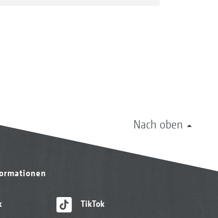
Nach oben
formationen
k
TikTok