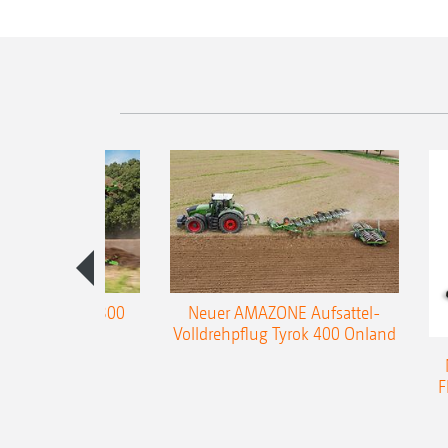
enpflug Teres 300
Neuer AMAZONE Aufsattel-
Volldrehpflug Tyrok 400 Onland
F