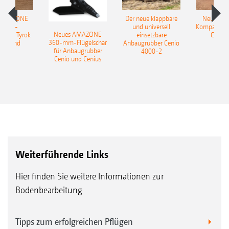
 AMAZONE
Der neue klappbare
Neue AM
sattel-
und universell
Kompaktsch
Neues AMAZONE
pflug Tyrok
einsetzbare
Catros
360-mm-Flügelschar
 Onland
Anbaugrubber Cenio
für Anbaugrubber
4000-2
Cenio und Cenius
Weiterführende Links
Hier finden Sie weitere Informationen zur
Bodenbearbeitung
Tipps zum erfolgreichen Pflügen