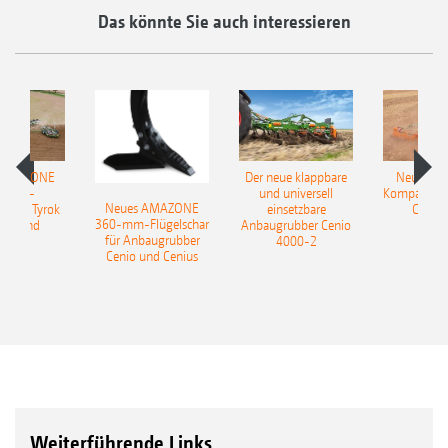
Das könnte Sie auch interessieren
 AMAZONE
Der neue klappbare
Neue AM
sattel-
und universell
Kompaktsch
Neues AMAZONE
pflug Tyrok
einsetzbare
Catros
360-mm-Flügelschar
 Onland
Anbaugrubber Cenio
für Anbaugrubber
4000-2
Cenio und Cenius
Weiterführende Links