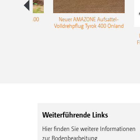
enpflug Teres 300
Neuer AMAZONE Aufsattel-
Volldrehpflug Tyrok 400 Onland
F
Weiterführende Links
Hier finden Sie weitere Informationen
zur Bodenbearbeitung