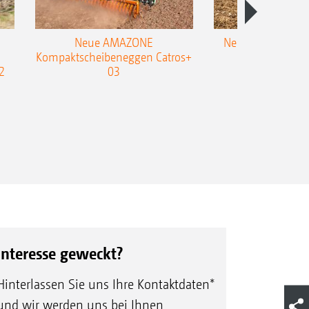
Neue AMAZONE
Neuer Doppelstrie
Kompaktscheibeneggen Catros+
Flachgrubber
2
03
Interesse geweckt?
Hinterlassen Sie uns Ihre Kontaktdaten*
und wir werden uns bei Ihnen