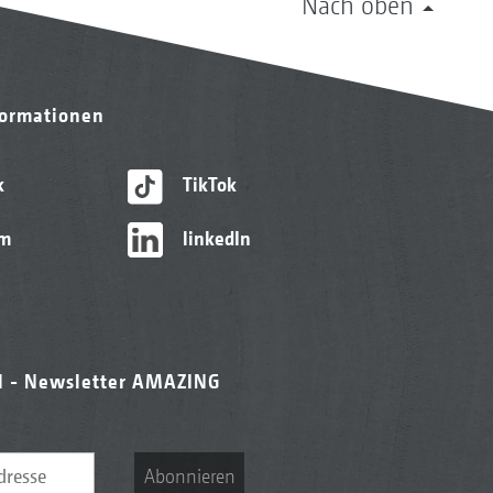
Nach oben
formationen
k
TikTok
am
linkedIn
l - Newsletter AMAZING
Abonnieren