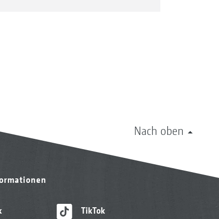
Nach oben
formationen
k
TikTok