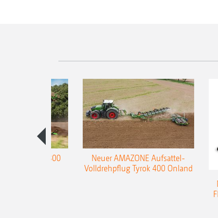
enpflug Teres 300
Neuer AMAZONE Aufsattel-
Volldrehpflug Tyrok 400 Onland
F