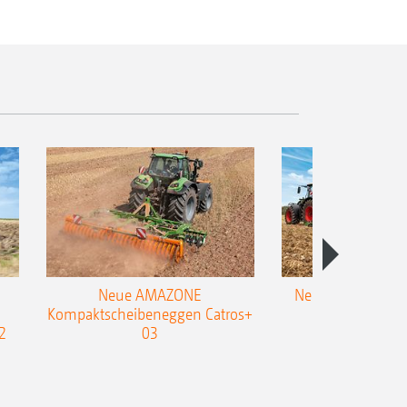
Neue AMAZONE
Neuer Doppelstrie
Kompaktscheibeneggen Catros+
Flachgrubber
2
03