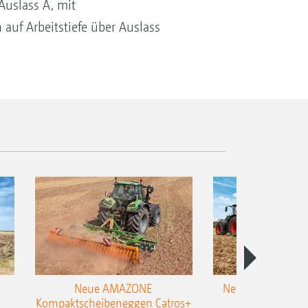
Auslass A, mit
auf Arbeitstiefe über Auslass
Neue AMAZONE
Neuer Doppelstrie
Kompaktscheibeneggen Catros+
Flachgrubber