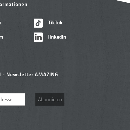
formationen
k
TikTok
am
linkedIn
l - Newsletter AMAZING
Abonnieren