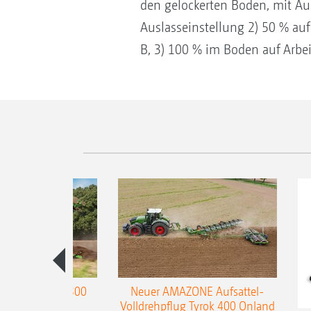
den gelockerten Boden, mit Aus
Auslasseinstellung 2) 50 % auf
B, 3) 100 % im Boden auf Arbeit
enpflug Teres 300
Neuer AMAZONE Aufsattel-
Volldrehpflug Tyrok 400 Onland