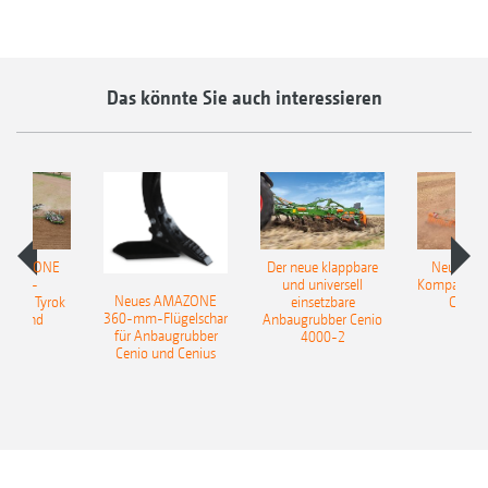
Das könnte Sie auch interessieren
 AMAZONE
Der neue klappbare
Neue AM
sattel-
und universell
Kompaktsch
Neues AMAZONE
pflug Tyrok
einsetzbare
Catros
360-mm-Flügelschar
 Onland
Anbaugrubber Cenio
für Anbaugrubber
4000-2
Cenio und Cenius