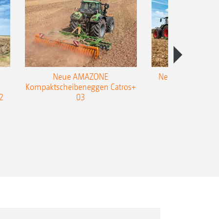
Neue AMAZONE
Neuer Doppelstrie
Kompaktscheibeneggen Catros+
Flachgrubber
2
03