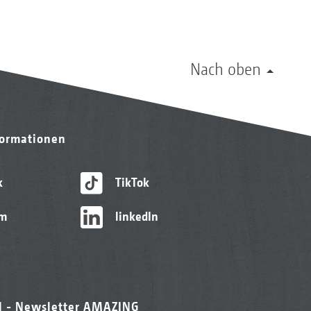
Nach oben
formationen
k
TikTok
am
linkedIn
l - Newsletter AMAZING