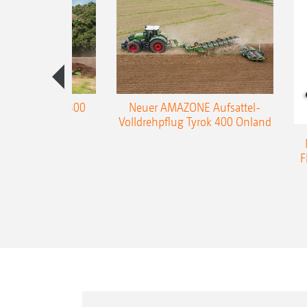
enpflug Teres 300
Neuer AMAZONE Aufsattel-
Volldrehpflug Tyrok 400 Onland
F