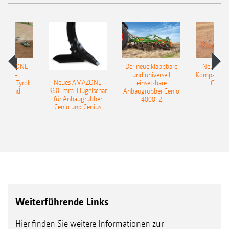
 AMAZONE
Der neue klappbare
Neue AM
sattel-
und universell
Kompaktsch
Neues AMAZONE
pflug Tyrok
einsetzbare
Catros
360-mm-Flügelschar
 Onland
Anbaugrubber Cenio
für Anbaugrubber
4000-2
Cenio und Cenius
Weiterführende Links
Hier finden Sie weitere Informationen zur