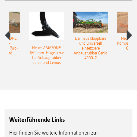
 AMAZONE
Der neue klappbare
Neue AM
sattel-
und universell
Kompaktsch
Neues AMAZONE
pflug Tyrok
einsetzbare
Catros
360-mm-Flügelschar
 Onland
Anbaugrubber Cenio
für Anbaugrubber
4000-2
Cenio und Cenius
Weiterführende Links
Hier finden Sie weitere Informationen zur