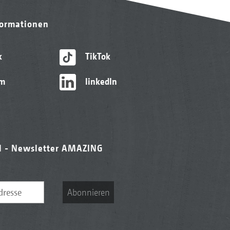
formationen
k
TikTok
am
linkedIn
l - Newsletter AMAZING
Abonnieren