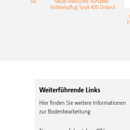
enpflug Teres 300
Neuer AMAZONE Aufsattel-
Volldrehpflug Tyrok 400 Onland
F
Weiterführende Links
Hier finden Sie weitere Informationen
zur Bodenbearbeitung