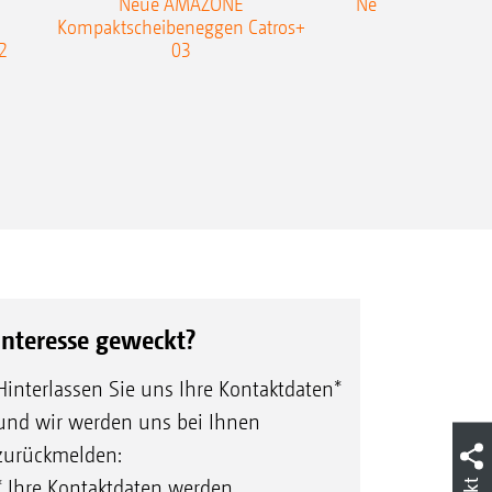
Neue AMAZONE
Neuer Doppelstrie
Kompaktscheibeneggen Catros+
Flachgrubber
2
03
Interesse geweckt?
Hinterlassen Sie uns Ihre Kontaktdaten*
und wir werden uns bei Ihnen
zurückmelden:
* Ihre Kontaktdaten werden