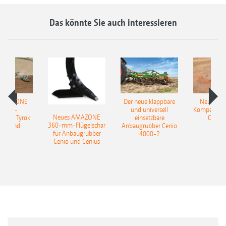
Das könnte Sie auch interessieren
 AMAZONE
Der neue klappbare
Neue AM
sattel-
und universell
Kompaktsch
Neues AMAZONE
pflug Tyrok
einsetzbare
Catros
360-mm-Flügelschar
 Onland
Anbaugrubber Cenio
für Anbaugrubber
4000-2
Cenio und Cenius