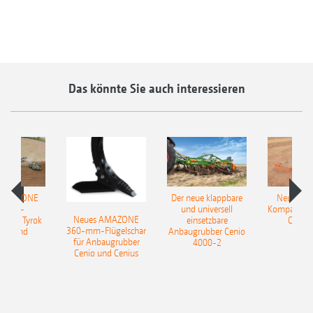
Das könnte Sie auch interessieren
 AMAZONE
Der neue klappbare
Neue AM
sattel-
und universell
Kompaktsch
Neues AMAZONE
pflug Tyrok
einsetzbare
Catros
360-mm-Flügelschar
 Onland
Anbaugrubber Cenio
für Anbaugrubber
4000-2
Cenio und Cenius