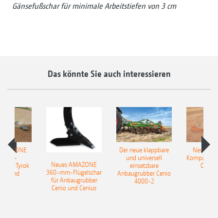
Gänsefußschar für minimale Arbeitstiefen von 3 cm
Das könnte Sie auch interessieren
 AMAZONE
Der neue klappbare
Neue AM
sattel-
und universell
Kompaktsch
Neues AMAZONE
pflug Tyrok
einsetzbare
Catros
360-mm-Flügelschar
 Onland
Anbaugrubber Cenio
für Anbaugrubber
4000-2
Cenio und Cenius