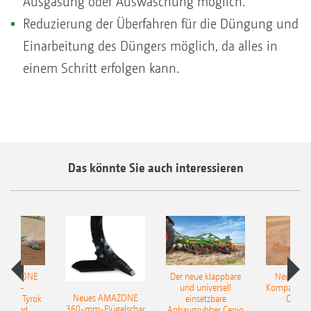
Ausgasung oder Auswaschung möglich.
Reduzierung der Überfahren für die Düngung und
Einarbeitung des Düngers möglich, da alles in
einem Schritt erfolgen kann.
Das könnte Sie auch interessieren
 AMAZONE
Der neue klappbare
Neue AM
sattel-
und universell
Kompaktsch
Neues AMAZONE
pflug Tyrok
einsetzbare
Catros
360-mm-Flügelschar
 Onland
Anbaugrubber Cenio