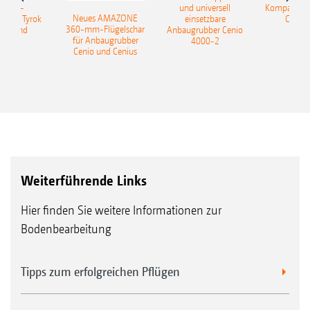
sattel-
und universell
Kompaktsch
Neues AMAZONE
pflug Tyrok
einsetzbare
Catros
360-mm-Flügelschar
 Onland
Anbaugrubber Cenio
für Anbaugrubber
4000-2
Cenio und Cenius
Weiterführende Links
Hier finden Sie weitere Informationen zur
Bodenbearbeitung
Tipps zum erfolgreichen Pflügen