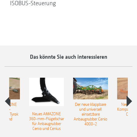
ISOBUS-Steuerung
Das könnte Sie auch interessieren
 AMAZONE
Der neue klappbare
Neue AM
sattel-
und universell
Kompaktsch
Neues AMAZONE
pflug Tyrok
einsetzbare
Catros
360-mm-Flügelschar
 Onland
Anbaugrubber Cenio
für Anbaugrubber
4000-2
Cenio und Cenius