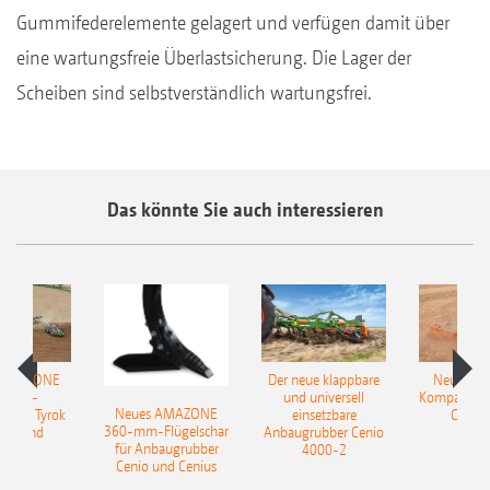
Gummifederelemente gelagert und verfügen damit über
eine wartungsfreie Überlastsicherung. Die Lager der
Scheiben sind selbstverständlich wartungsfrei.
Das könnte Sie auch interessieren
 AMAZONE
Der neue klappbare
Neue AM
sattel-
und universell
Kompaktsch
Neues AMAZONE
pflug Tyrok
einsetzbare
Catros
360-mm-Flügelschar
 Onland
Anbaugrubber Cenio
für Anbaugrubber
4000-2
Cenio und Cenius