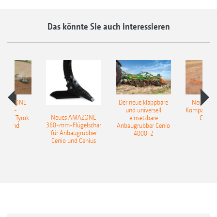
Das könnte Sie auch interessieren
 AMAZONE
Der neue klappbare
Neue AM
sattel-
und universell
Kompaktsch
Neues AMAZONE
pflug Tyrok
einsetzbare
Catros
360-mm-Flügelschar
 Onland
Anbaugrubber Cenio
für Anbaugrubber
4000-2
Cenio und Cenius