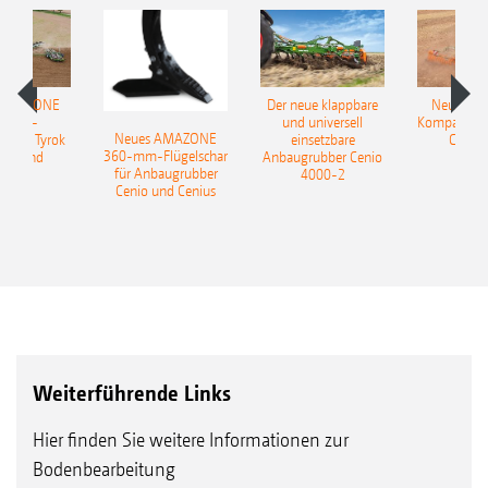
 AMAZONE
Der neue klappbare
Neue AM
sattel-
und universell
Kompaktsch
Neues AMAZONE
pflug Tyrok
einsetzbare
Catros
360-mm-Flügelschar
 Onland
Anbaugrubber Cenio
für Anbaugrubber
4000-2
Cenio und Cenius
Weiterführende Links
Hier finden Sie weitere Informationen zur
Bodenbearbeitung