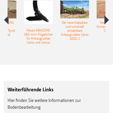
 AMAZONE
Der neue klappbare
Neue AM
sattel-
und universell
Kompaktsch
Neues AMAZONE
pflug Tyrok
einsetzbare
Catros
360-mm-Flügelschar
 Onland
Anbaugrubber Cenio
für Anbaugrubber
4000-2
Cenio und Cenius
Weiterführende Links
Hier finden Sie weitere Informationen zur
Bodenbearbeitung