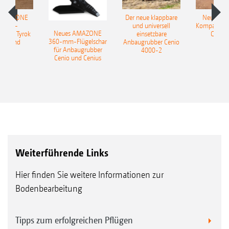
 AMAZONE
Der neue klappbare
Neue AM
sattel-
und universell
Kompaktsch
Neues AMAZONE
pflug Tyrok
einsetzbare
Catros
360-mm-Flügelschar
 Onland
Anbaugrubber Cenio
für Anbaugrubber
4000-2
Cenio und Cenius
Weiterführende Links
Hier finden Sie weitere Informationen zur
Bodenbearbeitung
Tipps zum erfolgreichen Pflügen