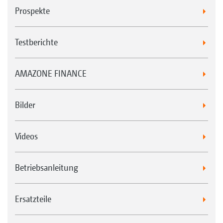
Prospekte
Stabwalze SW 520 mm
Testberichte
AMAZONE FINANCE
Striegelsystem für die Nachlaufwalze KWM und DW
Bilder
Videos
Betriebsanleitung
Stabwalze SW 600 mm
Ersatzteile