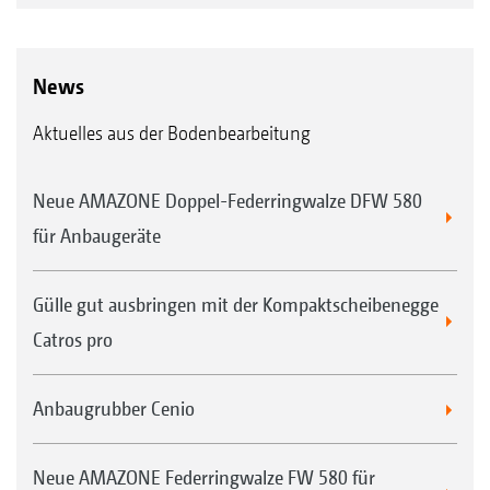
Federräumersystem für die Nachlaufwalze UW
News
Aktuelles aus der Bodenbearbeitung
Tandemwalze TW 520/380 mm
Neue AMAZONE Doppel-Federringwalze DFW 580
für Anbaugeräte
Gülle gut ausbringen mit der Kompaktscheibenegge
Striegelsystem für die Nachlaufwalzen TW und DUW
Catros pro
* Zu beachten! In Verbindung mit einem TS-
Fahrwerk ist das Wenden auf der
Anbaugrubber Cenio
Nachlaufwalze nicht möglich.
Winkelprofilwalze WW 580 mm
Neue AMAZONE Federringwalze FW 580 für