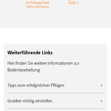
für Anbaugrubber
4000-2
Gleitringdichtung
Cenio und Cenius
Völlig wartungsfrei mit
Lebensdauerschmierung dank
Getriebeölfüllung
Striegelsystem* für die Nachlaufwalzen SW, PW, KW
und UW
Robust und unempfindlich aufgrund von
Pendelrollen- statt Kugellager
Weiterführende Links
Hier finden Sie weitere Informationen zur
Bodenbearbeitung
Tipps zum erfolgreichen Pflügen
Federmessersystem* für die Nachlaufwalze WW
Grubber richtig einstellen