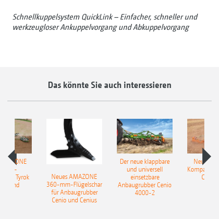
Schnellkuppelsystem QuickLink – Einfacher, schneller und
werkzeugloser Ankuppelvorgang und Abkuppelvorgang
Das könnte Sie auch interessieren
 AMAZONE
Der neue klappbare
Neue AM
sattel-
und universell
Kompaktsch
Neues AMAZONE
pflug Tyrok
einsetzbare
Catros
360-mm-Flügelschar
 Onland
Anbaugrubber Cenio
für Anbaugrubber
4000-2
Cenio und Cenius