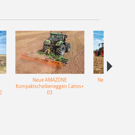
Neue AMAZONE
Neuer Doppelstrie
Kompaktscheibeneggen Catros+
Flachgrubber
2
03