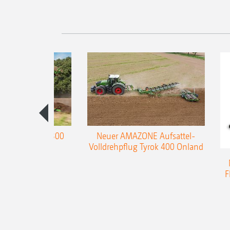
enpflug Teres 300
Neuer AMAZONE Aufsattel-
Volldrehpflug Tyrok 400 Onland
F