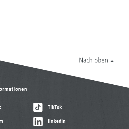
Nach oben
formationen
k
TikTok
am
linkedIn