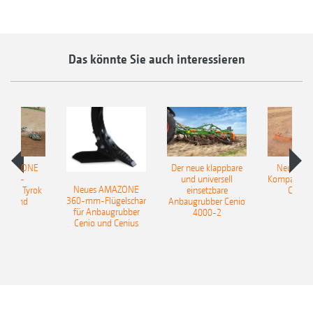
Das könnte Sie auch interessieren
 AMAZONE
Der neue klappbare
Neue AM
sattel-
und universell
Kompaktsch
Neues AMAZONE
pflug Tyrok
einsetzbare
Catros
360-mm-Flügelschar
 Onland
Anbaugrubber Cenio
für Anbaugrubber
4000-2
Cenio und Cenius