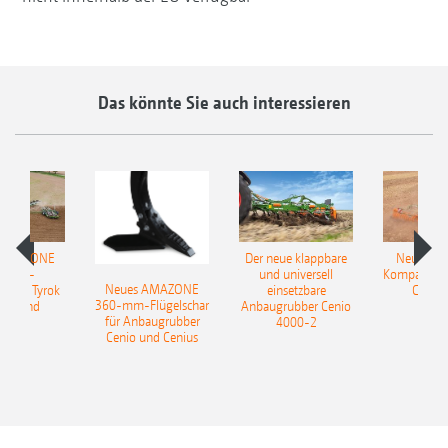
Das könnte Sie auch interessieren
 AMAZONE
Der neue klappbare
Neue AM
sattel-
und universell
Kompaktsch
Neues AMAZONE
pflug Tyrok
einsetzbare
Catros
360-mm-Flügelschar
 Onland
Anbaugrubber Cenio
für Anbaugrubber
4000-2
Cenio und Cenius