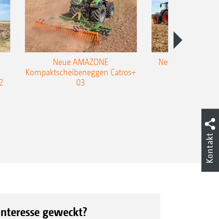
Neue AMAZONE
Neuer Doppelstrie
Kompaktscheibeneggen Catros+
Flachgrubber
2
03
Kontakt
Interesse geweckt?