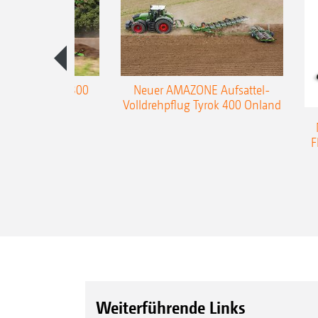
enpflug Teres 300
Neuer AMAZONE Aufsattel-
Volldrehpflug Tyrok 400 Onland
F
Weiterführende Links