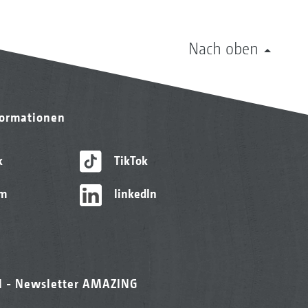
Nach oben
formationen
k
TikTok
am
linkedIn
l - Newsletter AMAZING