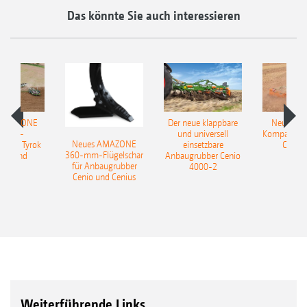
Das könnte Sie auch interessieren
 AMAZONE
Der neue klappbare
Neue AM
sattel-
und universell
Kompaktsch
Neues AMAZONE
pflug Tyrok
einsetzbare
Catros
360-mm-Flügelschar
 Onland
Anbaugrubber Cenio
für Anbaugrubber
4000-2
Cenio und Cenius
Weiterführende Links