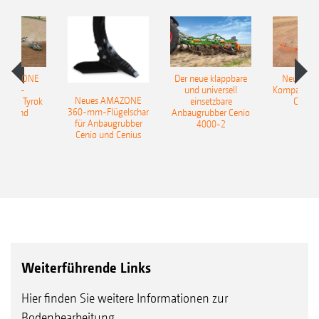
 AMAZONE
Der neue klappbare
Neue AM
sattel-
und universell
Kompaktsch
Neues AMAZONE
pflug Tyrok
einsetzbare
Catros
360-mm-Flügelschar
 Onland
Anbaugrubber Cenio
für Anbaugrubber
4000-2
Cenio und Cenius
Weiterführende Links
Hier finden Sie weitere Informationen zur
Bodenbearbeitung