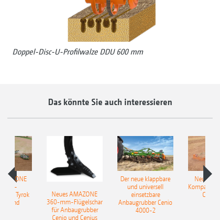
Doppel-Disc-U-Profilwalze DDU 600 mm
Das könnte Sie auch interessieren
 AMAZONE
Der neue klappbare
Neue AM
sattel-
und universell
Kompaktsch
Neues AMAZONE
pflug Tyrok
einsetzbare
Catros
360-mm-Flügelschar
 Onland
Anbaugrubber Cenio
für Anbaugrubber
4000-2
Cenio und Cenius