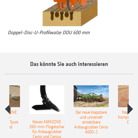
Doppel-Disc-U-Profilwalze DDU 600 mm
Das könnte Sie auch interessieren
 AMAZONE
Der neue klappbare
Neue AM
sattel-
und universell
Kompaktsch
Neues AMAZONE
pflug Tyrok
einsetzbare
Catros
360-mm-Flügelschar
 Onland
Anbaugrubber Cenio
für Anbaugrubber
4000-2
Cenio und Cenius